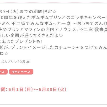
月30日（火）までの期間限定☆
30周年を迎えたポムポムプリンとのコラボキャンペー
キミへ 不二家でみんなポムっと一息 ～おうちでのんび
売やプリンとマフィンの店内アナウンス、不二家 数寄
楽しい企画が盛りだくさんだよ♡
に応じたプレゼントも！
形が、プリンをイメージしたカチューシャをつけてみ
ね☆
ムポムプリン30周年
ンス
キャンペーン
間：6月1日（月）～6月30日（火）