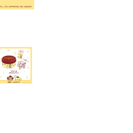
ポムポムプリン30th ペコちゃんとお祝い
発売中
価格 220円