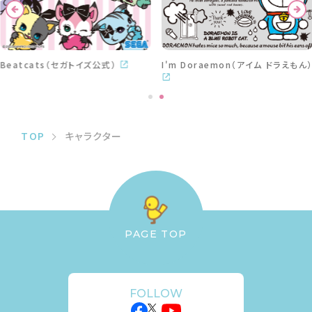
Beatcats（セガトイズ公式）
I'm Doraemon（アイム ドラえもん）
TOP
キャラクター
PAGE TOP
FOLLOW