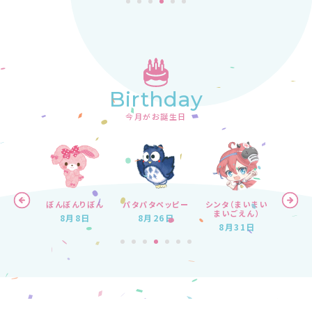
Birthday
今月がお誕生日
ハナ
ぼんぼんりぼん
パタパタペッピー
シンタ（まいまい
KIR
まいごえん）
7日
8月8日
8月26日
8
8月31日