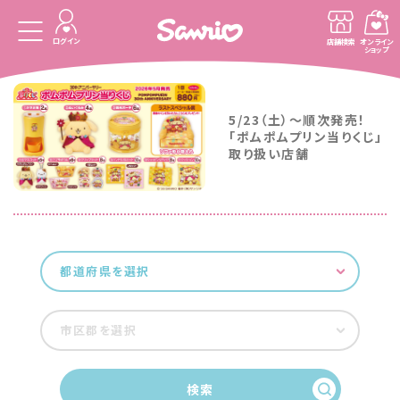
ログイン
店舗検索
オンライン
ショップ
5/23（土）〜順次発売！
「ポムポムプリン当りくじ」
取り扱い店舗
都道府県を選択
市区郡を選択
検索