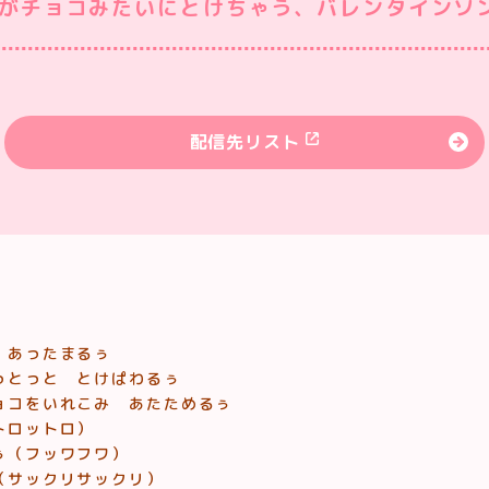
がチョコみたいにとけちゃう、バレンタインソ
配信先リスト
 あったまるぅ
っとっと とけぱわるぅ
ョコをいれこみ あたためるぅ
トロットロ）
ぅ（フッワフワ）
（サックリサックリ）