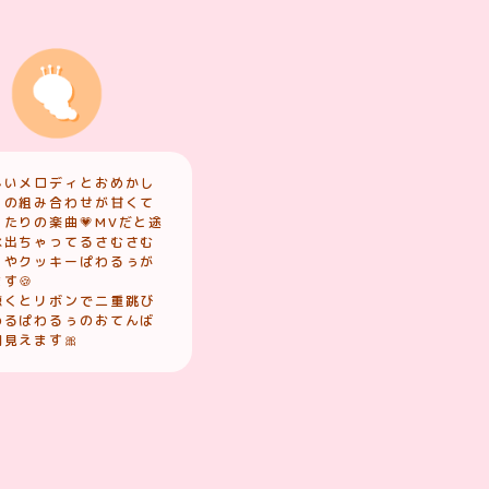
しいメロディとおめかし
ぅの組み合わせが甘くて
たりの楽曲💗MVだと途
水出ちゃってるさむさむ
ぅやクッキーぱわるぅが
す🍪
聴くとリボンで二重跳び
めるぱわるぅのおてんば
見えます🎀