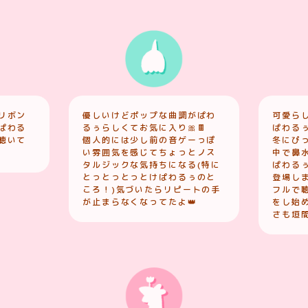
リボン
優しいけどポップな曲調がぱわ
可愛ら
ぱわる
るぅらしくてお気に入り🎀🍫
ぱわる
聴いて
個人的には少し前の音ゲーっぽ
冬にぴっ
い雰囲気を感じてちょっとノス
中で鼻
タルジックな気持ちになる(特に
ぱわる
とっとっとっとけぱわるぅのと
登場しま
ころ！)気づいたらリピートの手
フルで
が止まらなくなってたよ👑
をし始
さも垣間