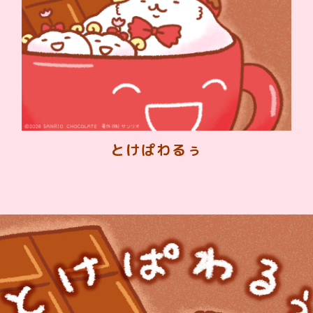
とけぱわるぅ