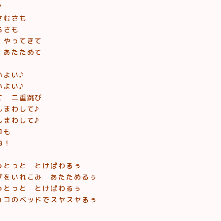
？
さむさも
るさも
 やってきて
 あたためて
いよい♪
いよい♪
て 二重跳び
んまわして♪
んまわして♪
コも
ね！
っとっと とけぱわるぅ
ブをいれこみ あたためるぅ
っとっと とけぱわるぅ
ョコのベッドでスヤスヤるぅ