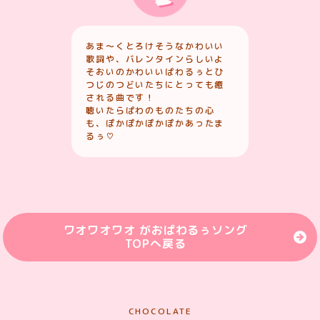
あま〜くとろけそうなかわいい
歌詞や、バレンタインらしいよ
そおいのかわいいぱわるぅとひ
つじのつどいたちにとっても癒
される曲です！
聴いたらぱわのものたちの心
も、ぽかぽかぽかぽかあったま
るぅ♡
ワオワオワオ がおぱわるぅソング
TOPへ戻る
CHOCOLATE