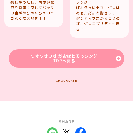
嬉しかったし、可愛い歌
ソング！
声や歌詞に反してバック
ぱわるぅにもフキゲンは
の音がめちゃくちゃカッ
あるんだ。と驚きつつ
コよくて大好き！！
ポジティブだからこその
ゴキゲンエブリディ…良
き！
ワオワオワオ がおぱわるぅソング
TOPへ戻る
CHOCOLATE
SHARE