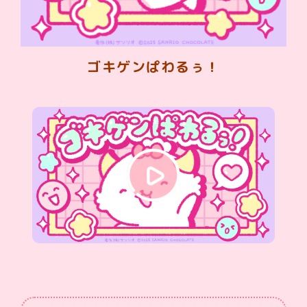
ゴキゲンぱわるぅ！