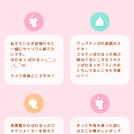
私もちいさき皆様たちと
アップテンポの曲調がス
一緒にサイリウム振りた
テキ！
いです。
ゴキゲンぱわるぅが飛び
ぱわるぅ❕ぱわるぅ❕𐔌՞⁔•͈
跳ねてるところもフキゲ
·̫ •͈⁔՞𐦯🎀
ンぱわるぅが「う」のお
くちしてるところも可愛
ライブ会場どこですか？
い♡♡
表情豊かなぱわるぅのゴ
きっと平成を通った民に
キゲンメーターを知れて
はどこか懐かしいポップ