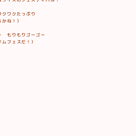
ワクワクたっぷり
ちかね！）
ー もりもりゴーゴー
オムフェスだ！）
！
！
！