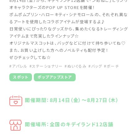
8月14日（金）から、キデイランド12店舗で「ンめねこ」とサンリ
オキャラクターズのPOP UP STOREを開催！
ポムポムプリン・ハローキティ・シナモロールの、それぞれ異な
るアートを使用したコラボアイテムが登場するよ♪
日常使いにぴったりなグッズから、集めたくなるトレーディング
アイテムまで充実したラインナップ☆
オリジナルマスコットは、バッグなどに付けて持ち歩いてね♡
また、お買い上げした方へのノベルティも配付予定！
ぜひチェックしてね☆
#アパレル
#ステーショナリー
#ぬいぐるみ
#バッグ
#ポーチ
スポット
ポップアップストア
開催期間：8月14日（金）～8月27日（木）
開催場所：全国のキデイランド12店舗