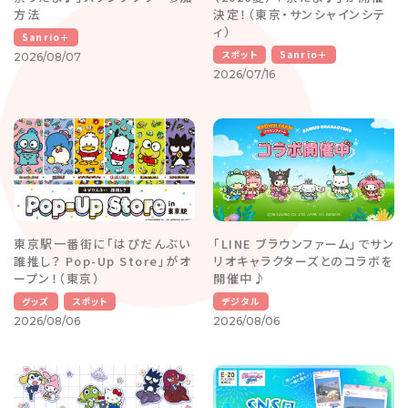
方法
決定！（東京・サンシャインシテ
ィ）
Sanrio＋
スポット
Sanrio＋
2026/08/07
2026/07/16
東京駅一番街に「はぴだんぶい
「LINE ブラウンファーム」でサン
誰推し？ Pop-Up Store」がオ
リオキャラクターズとのコラボを
ープン！（東京）
開催中♪
グッズ
スポット
デジタル
2026/08/06
2026/08/06