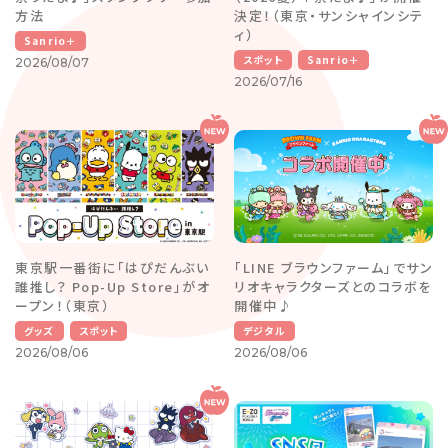
方法
決定！（東京・サンシャインシテ
ィ）
Sanrio＋
スポット
Sanrio＋
2026/08/07
2026/07/16
東京駅一番街に「はぴだんぶい
「LINE ブラウンファーム」でサン
誰推し？ Pop-Up Store」がオ
リオキャラクターズとのコラボを
ープン！（東京）
開催中♪
グッズ
スポット
デジタル
2026/08/06
2026/08/06