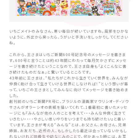
いちごメイトのみなさん、寒い毎日が続いていますね。風邪をひかな
いように、外出から戻ったら、うがいと手洗いをしっかりしてください
ね。
これから、王さまはいちご新聞600号記念号のメッセージを書きま
す。600号と言うことは約43年間にわたって毎月欠かさずにメッセ
ージを書き続けたということなので、王さま自身も「よくこんなに書
き続けたものだなぁ」と驚いているところです。
43年前に王さまは、“私たちがこれから生きていく世界を、みんなが
仲良く助け合って生きていける世界にしなければ！”という想いが募
って、いちごの王さまとしてみんなに向けてメッセージを書き始めま
した。
創刊前のいちご新聞PR号に、ブラジルの漫画家マウリシオ・デ・ソウ
サさんがオラーシオの表紙を描いてくれて、1番最初に書いたメッセ
ージにも『みんなが他の人のことを考えて・・・みんな仲良く生きて
いきたい・・・・やさしい思いやりをいつまでも持ち続けたい』と書い
ています。王さまが考える“みんな”とは、お父さん、お母さん、兄弟
姉妹、お友だち、近所の人、もしかしたら最近は会っていないかもし
れないけれど同級生や幼なじみのことで、何かあった時には、お互