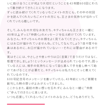
いに助け合うことが何より大切だということを43年間600回にわた
って書き続けてきたことになります。
ずっと読み続けてくれているいちごメイトの方にも、その中の何回
かを読んでくれたいちごメイトの方にも、王さまの気持ちが伝わって
くれていたら嬉しいです。
そして、みんなの大切なお友だち、キティちゃんも王さまと一緒に
40年以上ずっと『仲良く』のメッセージを伝え続けてくれています。
みなさん、キティちゃんのお顔をよく見てみてください。キティちゃん
にはお口が描かれていませんね。どうしてなんでしょう？目や耳やお
鼻はあるのに、お口が描かれていない・・・それには理由があるので
す。
実はそこには、やさしさや思いやりは口（言葉）で言うだけではなく、
態度で示しましょう！というメッセージが込められているのです。困っ
ている人には、相手の気持ちになって自ら進んで手を差し伸べて助
けてあげることが必要だと、キティちゃんは私たちにそっと教えてく
れているのです。
600号記念号のメッセージを書いていたら、43年前にいちご新聞を
創刊した時の想いがよみがえってきました。
ここからまた、最初の熱い想いを忘れずにみんなと一緒に“仲良
く”歩んで行きたいと思います。
いつも応援してくれるいちごメイトのみなさん、どうもありがとう。