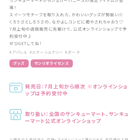
サンキューマートからシュガーバニーズの限定アイテムが登
場！
スイーツモチーフを取り入れた、かわいいグッズが勢揃い☆
くろうさとしろうさの、なかよしコンビに癒やされちゃおう♡
7月上旬の店頭販売に先駆けて、公式オンラインショップで予
約受付中♪
ぜひGETしてね！
#アパレル
#ステーショナリー
#ポーチ
グッズ
サンリオライセンス
発売日：7月上旬から順次 ※オンラインショ
ップは予約受付中
取り扱い：全国のサンキューマート、サンキュ
ーマート公式オンラインショップ
※商品の入荷状況は、店舗・アイテムによって異なります。各店舗の入荷