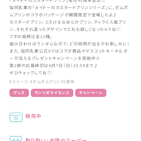
「メイトーのカスタードプリン」発売45周年記念☆
協同乳業の「メイトーのカスタードプリンシリーズ」に、ポムポ
ムプリンのコラボパッケージが期間限定で登場したよ♪
カスタードプリン、とろけるなめらかプリン、ティラミス風プリ
ン、それぞれ違ったデザインでどれも欲しくなっちゃうね♡
フタの絵柄は全12種。
組み合わせはランダムなので、どの絵柄が出るかお楽しみに！
また、協同乳業公式Xではコラボ商品やマスコットキーホルダ
ーが当たるプレゼントキャンペーンを実施中☆
第1弾の応募締切は6月7日（日）23:59まで♪
ぜひチェックしてね♡
#スイーツ
#ポムポムプリン30周年
グッズ
サンリオライセンス
キャンペーン
発売中
取り扱い：全国のスーパー