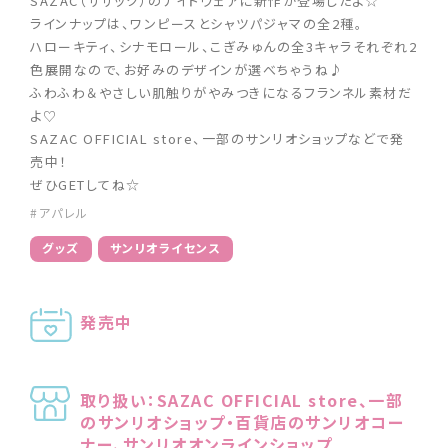
SAZAC（サザック）のナイトウェアに新作が登場したよ☆
ラインナップは、ワンピースとシャツパジャマの全2種。
ハローキティ、シナモロール、こぎみゅんの全3キャラそれぞれ2
色展開なので、お好みのデザインが選べちゃうね♪
ふわふわ＆やさしい肌触りがやみつきになるフランネル素材だ
よ♡
SAZAC OFFICIAL store、一部のサンリオショップなどで発
売中！
ぜひGETしてね☆
#アパレル
グッズ
サンリオライセンス
発売中
取り扱い：SAZAC OFFICIAL store、一部
のサンリオショップ・百貨店のサンリオコー
ナー、サンリオオンラインショップ