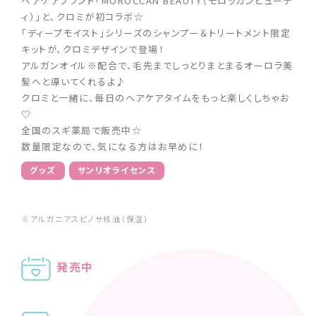
ヘアケアブランド「MOROCCAN BEAUTY（モロッカンビューテ
ィ）」と、クロミが初コラボ☆
「ディープモイスト」シリーズのシャンプー＆トリートメント限定
キットが、クロミデザインで登場！
アルガンオイル※配合で、毛先までしっとりまとまるオーロラ美
髪へと導いてくれるよ♪
クロミと一緒に、毎日のヘアケアタイムをもっと楽しくしちゃお
♡
全国のスギ薬局で販売中☆
数量限定なので、気になる方はお早めに！
グッズ
サンリオライセンス
※アルガニアスピノサ核油（保湿）
発売中