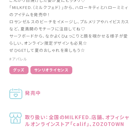
こんがり日焼けした姿が夏にピッタリ♡
「MILKFED.（ミルクフェド）」から、ハローキティとハローミミィ
のアイテムを発売中！
ロサンゼルスのビーチをイメージし、プルメリアやハイビスカス
など、夏満開のモチーフに注目してね♡
サーフボードから、なかよくひょっこりと顔を覗かせる様子が愛
らしい、オンライン限定デザインも必見☆
ぜひGETして夏のおしゃれを楽しもう☆
#アパレル
グッズ
サンリオライセンス
発売中
取り扱い：全国のMILKFED.店舗、オフィシャ
ルオンラインストア「calif」、ZOZOTOWN