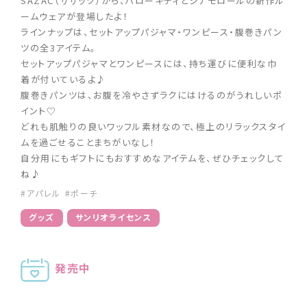
SAZAC（サザック）から、ハローキティとシナモロールの新作ル
ームウェアが登場したよ！
ラインナップは、セットアップパジャマ・ワンピース・腹巻きパン
ツの全3アイテム。
セットアップパジャマとワンピースには、持ち運びに便利な巾
着が付いているよ♪
腹巻きパンツは、お腹を冷やさずラクにはけるのがうれしいポ
イント♡
どれも肌触りの良いワッフル素材なので、極上のリラックスタイ
ムを過ごせることまちがいなし！
自分用にもギフトにもおすすめなアイテムを、ぜひチェックして
ね♪
#アパレル
#ポーチ
グッズ
サンリオライセンス
発売中