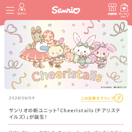
ログイン
店舗検索
オンライン
ショップ
この記事をクリップ
2026/06/09
サンリオの新ユニット「Cheeristails（チアリステ
イルズ）」が誕生！