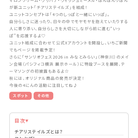
マロンクリーム・ウサハナ・ウィッシュミーメル・ぼんぼんりぼん
が新ユニット「チアリステイルズ」を結成！
ユニットコンセプトは「4つのしっぽと一緒にいっぽ」。
自分らしさに迷ったり、日々の中でモヤモヤを抱えていたりする
人に寄り添い、自分らしさを大切にしながら前に進む“いっ
ぽ”を応援するよ♡
ユニット結成に合わせて公式Xアカウントを開設し、いちご新聞
でもページを掲載予定！
さらに「サンリオフェス2026 in みなとみらい」（神奈川）のメイ
ン会場（パシフィコ横浜 展示ホール）に特設ブースを展開、テ
ーマソングの初披露もあるよ☆
秋には、オリジナル商品の発売が決定！
今後の4にんの活動に注目してね♪
スポット
その他
目次
チアリステイルズとは？