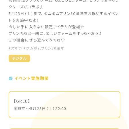
農園育成ブラウザゲーム「ちょこっとファーム」とサンリオキャラ
クターズがコラボ♪
5月23日（土）まで、ポムポムプリン30周年をお祝いするイベン
トを実施中だよ！
今しか手に入らない限定アイテムが登場☆
プリンたちと一緒に、楽しいファームを作っちゃおう♪
この機会にぜひ遊んでみてね♡
#スマホ
#ポムポムプリン30周年
デジタル
イベント実施期間
【GREE】
実施中～5月23日（土）22:00