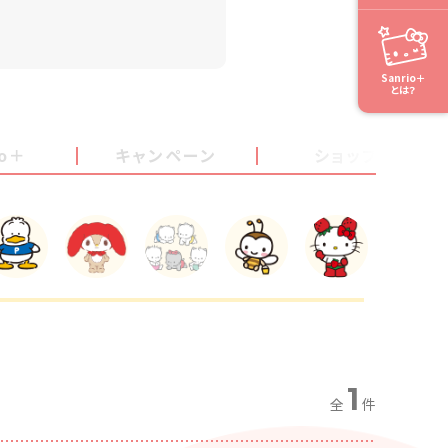
Sanrio＋
とは？
io＋
キャンペーン
ショップ
1
全
件