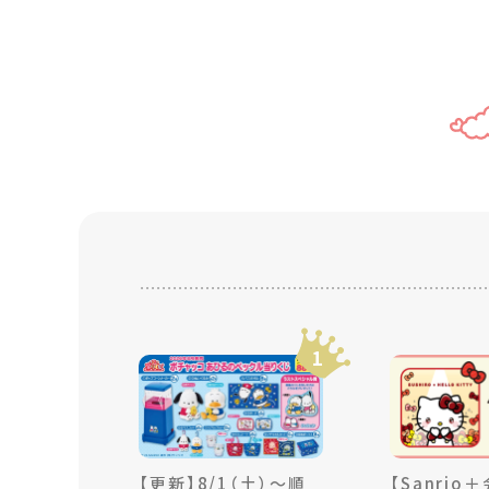
1
【更新】8/1（土）～順
【Sanrio