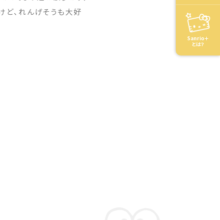
けど、れんげそうも大好
Sanrio＋
とは？