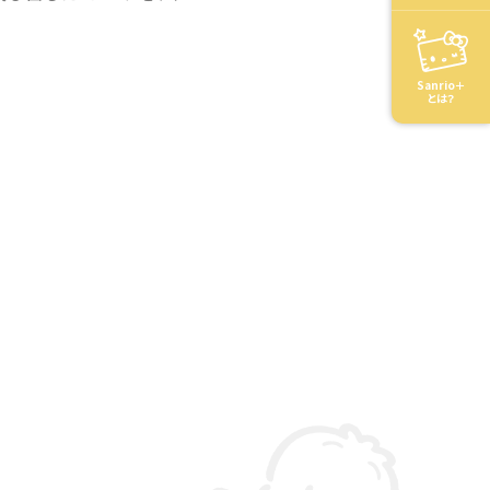
Sanrio＋
とは？