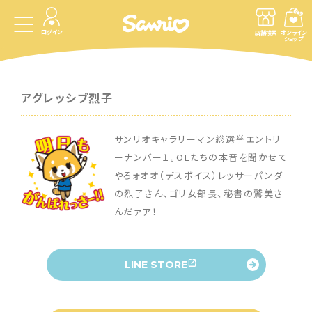
ログイン
店舗検索
オンライン
ショップ
アグレッシブ烈子
サンリオキャラリーマン総選挙エントリ
ーナンバー１。OLたちの本音を聞かせて
やろォオオ（デスボイス）レッサーパンダ
の烈子さん、ゴリ女部長、秘書の鷲美さ
んだァア！
LINE STORE