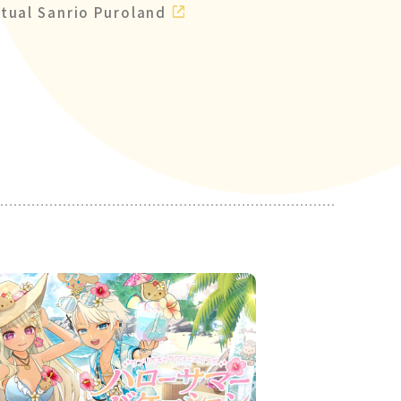
rtual Sanrio Puroland
8Puronicle