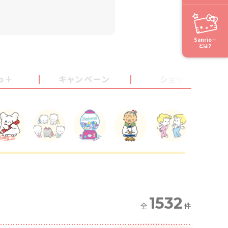
Sanrio＋
とは？
io＋
キャンペーン
ショップ
1532
全
件