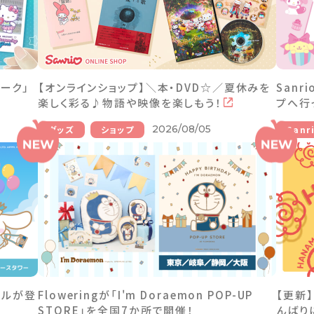
ーク」
【オンラインショップ】＼本・DVD☆／夏休みを
Sanr
楽しく彩る♪物語や映像を楽しもう！
プへ行
2026/08/05
グッズ
ショップ
Sanr
ールが登
Floweringが「I'm Doraemon POP-UP
【更新
STORE」を全国7か所で開催！
んばり