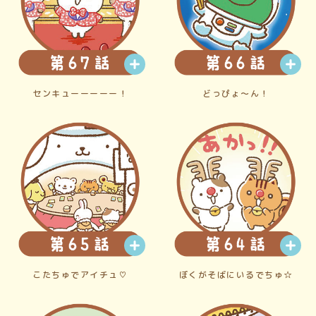
センキューーーーー！
どっぴょ〜ん！
こたちゅでアイチュ♡
ぼくがそばにいるでちゅ☆