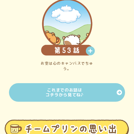
お空は心のキャンバスでちゅ
う。
これまでのお話は
コチラから見てね♪