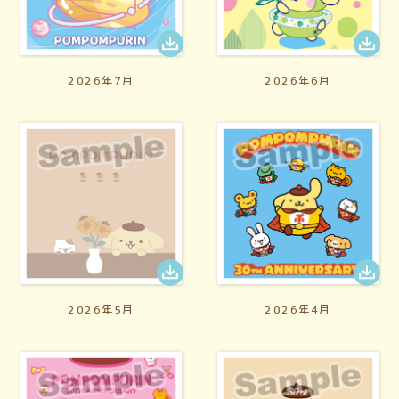
2026年7月
2026年6月
2026年5月
2026年4月