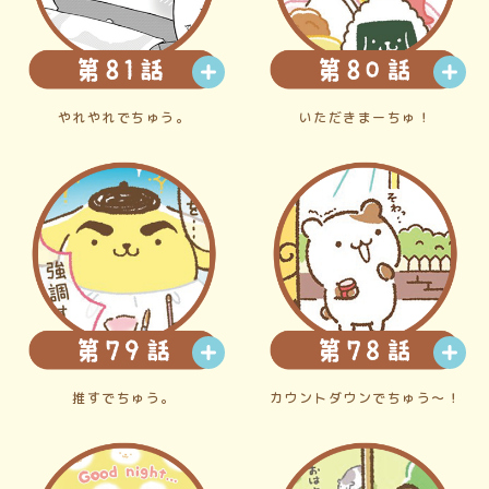
やれやれでちゅう。
いただきまーちゅ！
推すでちゅう。
カウントダウンでちゅう〜！