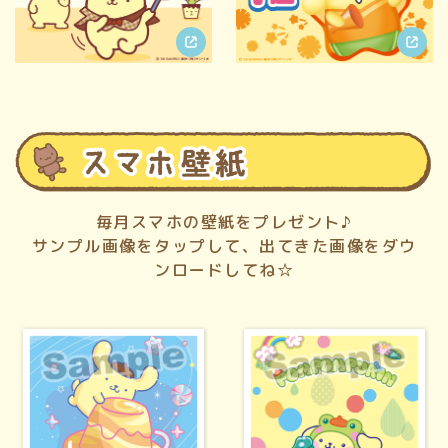
毎月スマホの壁紙をプレゼント♪
サンプル画像をタップして、出てきた画像をダウ
ンロードしてね☆