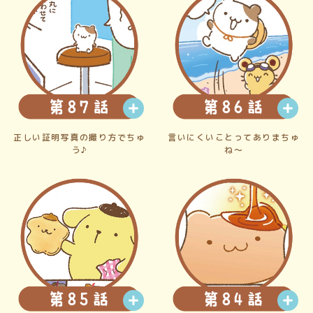
正しい証明写真の撮り方でちゅ
言いにくいことってありまちゅ
う♪
ね〜