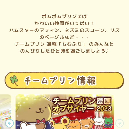
ポムポムプリンには
かわいい仲間がいっぱい！
ハムスターのマフィン、ネズミのスコーン、リス
のベーグルなど・・・
チームプリン 通称「ちむぷり」 のみんなと
のんびりしたひと時を過ごしましょう♪