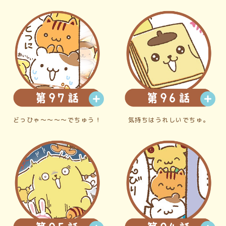
どっひゃ〜〜〜〜でちゅう！
気持ちはうれしいでちゅ。