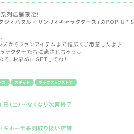
テ系列店舗限定！
スタジオハヌル×サンリオキャラクターズ」のPOP UP 
。
ッズからファンアイテムまで幅広くご用意したよ♪
キャラクターたちに癒されちゃう♡
で、お早めにGETしてね！
ンス
スポット
ポップアップストア
1日（土）〜なくなり次第終了
ン・キホーテ系列取り扱い店舗