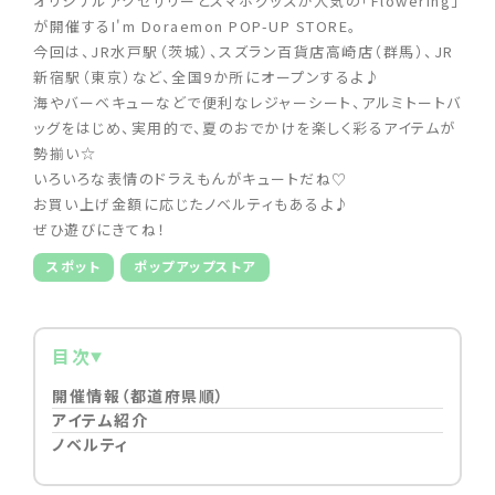
オリジナルアクセサリーとスマホグッズが人気の「Flowering」
が開催するI'm Doraemon POP-UP STORE。
今回は、JR水戸駅（茨城）、スズラン百貨店高崎店（群馬）、JR
新宿駅（東京）など、全国9か所にオープンするよ♪
海やバーベキューなどで便利なレジャーシート、アルミトートバ
ッグをはじめ、実用的で、夏のおでかけを楽しく彩るアイテムが
勢揃い☆
いろいろな表情のドラえもんがキュートだね♡
お買い上げ金額に応じたノベルティもあるよ♪
ぜひ遊びにきてね！
スポット
ポップアップストア
目次
開催情報（都道府県順）
アイテム紹介
ノベルティ