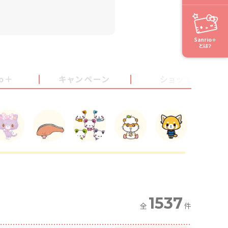
Sanrio＋
とは？
io＋
キャンペーン
ショップ
1537
全
件