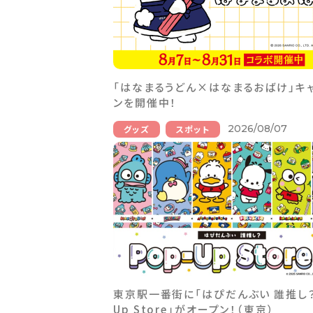
「はなまるうどん×はなまるおばけ」キ
ンを開催中！
2026/08/07
グッズ
スポット
東京駅一番街に「はぴだんぶい 誰推し？ 
Up Store」がオープン！（東京）