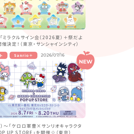
】「ミラクルサイン会（2026夏）＋祭だよ
開催決定！（東京・サンシャインシティ）
2026/07/16
ト
Sanrio＋
（金）～「ケロロ軍曹×サンリオキャラクタ
OP UP STORE」を開催☆（東京）