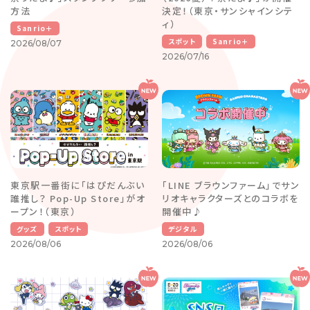
方法
決定！（東京・サンシャインシテ
ィ）
Sanrio＋
スポット
Sanrio＋
2026/08/07
2026/07/16
東京駅一番街に「はぴだんぶい
「LINE ブラウンファーム」でサン
誰推し？ Pop-Up Store」がオ
リオキャラクターズとのコラボを
ープン！（東京）
開催中♪
グッズ
スポット
デジタル
2026/08/06
2026/08/06