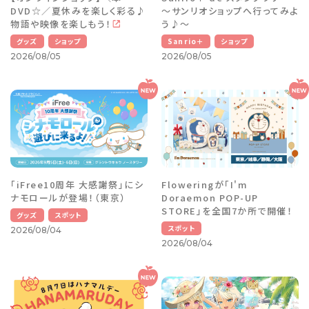
DVD☆／夏休みを楽しく彩る♪
～サンリオショップへ行ってみよ
物語や映像を楽しもう！
う♪～
グッズ
ショップ
Sanrio＋
ショップ
2026/08/05
2026/08/05
「iFree10周年 大感謝祭」にシ
Floweringが「I'm
ナモロールが登場！（東京）
Doraemon POP-UP
STORE」を全国7か所で開催！
グッズ
スポット
スポット
2026/08/04
2026/08/04