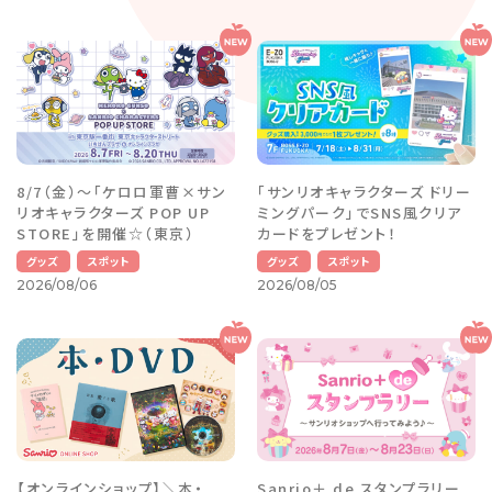
8/7（金）～「ケロロ軍曹×サン
「サンリオキャラクターズ ドリー
リオキャラクターズ POP UP
ミングパーク」でSNS風クリア
STORE」を開催☆（東京）
カードをプレゼント！
グッズ
スポット
グッズ
スポット
2026/08/06
2026/08/05
【オンラインショップ】＼本・
Sanrio＋ de スタンプラリー