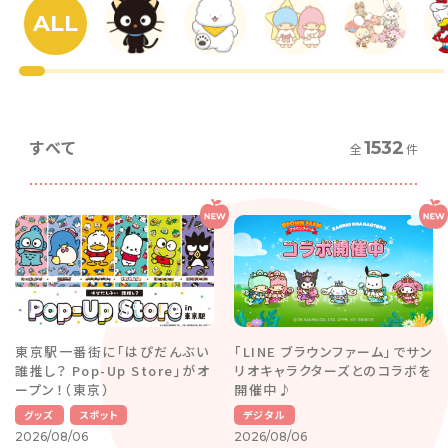
ALL
すべて
1532
全
件
東京駅一番街に「はぴだんぶい
「LINE ブラウンファーム」でサン
誰推し？ Pop-Up Store」がオ
リオキャラクターズとのコラボを
ープン！（東京）
開催中♪
グッズ
スポット
デジタル
2026/08/06
2026/08/06