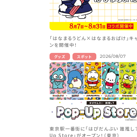
「はなまるうどん×はなまるおばけ」キ
ンを開催中！
2026/08/07
グッズ
スポット
東京駅一番街に「はぴだんぶい 誰推し？ 
Up Store」がオープン！（東京）