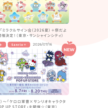
】「ミラクルサイン会（2026夏）＋祭だよ
開催決定！（東京・サンシャインシティ）
2026/07/16
ト
Sanrio＋
（金）～「ケロロ軍曹×サンリオキャラクタ
OP UP STORE」を開催☆（東京）