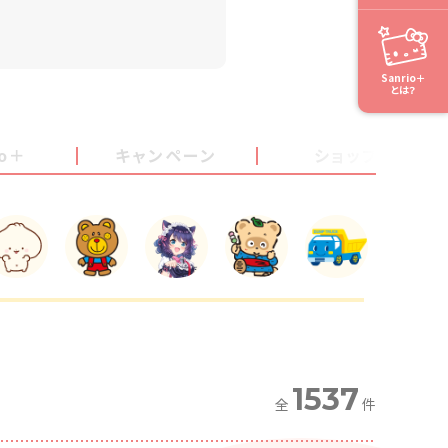
Sanrio＋
とは？
io＋
キャンペーン
ショップ
1537
全
件