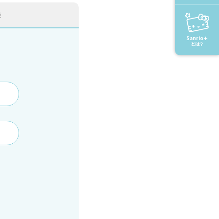
録
Sanrio＋
とは？