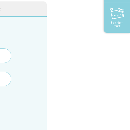
録
Sanrio＋
とは？