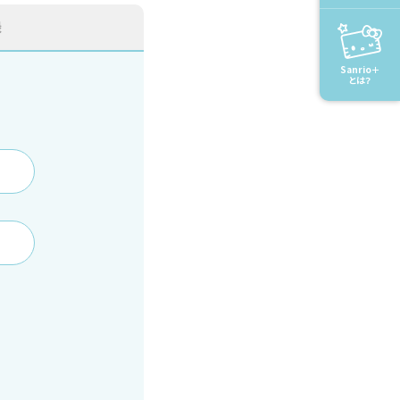
録
Sanrio＋
とは？