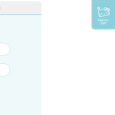
録
Sanrio＋
とは？