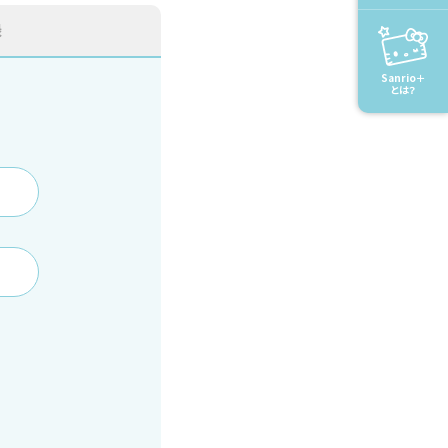
録
Sanrio＋
とは？