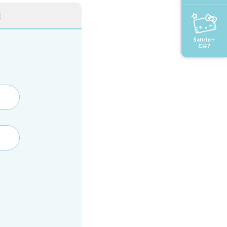
録
Sanrio＋
とは？