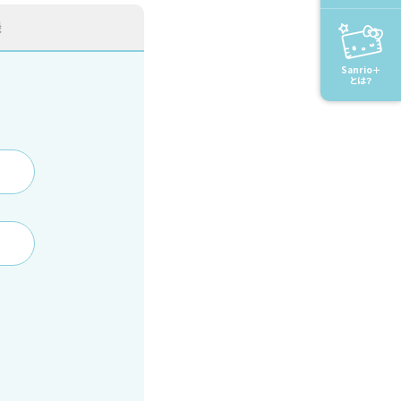
録
Sanrio＋
とは？