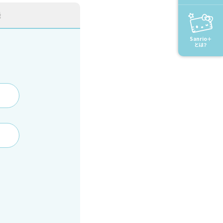
録
Sanrio＋
とは？