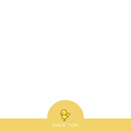
）
PAGE TOP